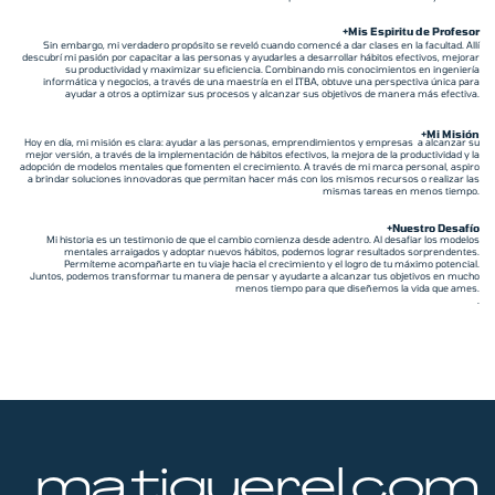
+Mis Espiritu de Profesor
Sin embargo, mi verdadero propósito se reveló cuando comencé a dar clases en la facultad. Allí
descubrí mi pasión por capacitar a las personas y ayudarles a desarrollar hábitos efectivos, mejorar
su productividad y maximizar su eficiencia. Combinando mis conocimientos en ingeniería
informática y negocios, a través de una maestría en el ITBA, obtuve una perspectiva única para
ayudar a otros a optimizar sus procesos y alcanzar sus objetivos de manera más efectiva.
+Mi Misión
Hoy en día, mi misión es clara: ayudar a las personas, emprendimientos y empresas
a alcanzar su
mejor versión, a través de la implementación de hábitos efectivos, la mejora de la productividad y la
adopción de modelos mentales que fomenten el crecimiento. A través de mi marca personal, aspiro
a brindar soluciones innovadoras que permitan hacer más con los mismos recursos o realizar las
mismas tareas en menos tiempo.
+Nuestro Desafío
Mi historia es un testimonio de que el cambio comienza desde adentro. Al desafiar los modelos
mentales arraigados y adoptar nuevos hábitos, podemos lograr resultados sorprendentes.
Permíteme acompañarte en tu viaje hacia el crecimiento y el logro de tu máximo potencial.
Juntos, podemos transformar tu manera de pensar y ayudarte a alcanzar tus objetivos en mucho
menos tiempo para que diseñemos la vida que ames.
.
matiquerel.com