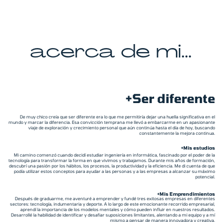
acerca de mi...
+Ser diferente
De muy chico creía que ser diferente era lo que me permitiría dejar una huella significativa en el
mundo y marcar la diferencia. Esa convicción temprana me llevó a embarcarme en un apasionante
viaje de exploración y crecimiento personal que aún continúa hasta el día de hoy, buscando
constantemente la mejora continua.
+Mis estudios
Mi camino comenzó cuando decidí estudiar ingeniería en informática, fascinado por el poder de la
tecnología para transformar la forma en que vivimos y trabajamos. Durante mis años de formación,
descubrí una pasión por los hábitos, los procesos, la productividad y la eficiencia. Me di cuenta de que
podía utilizar estos conceptos para ayudar a las personas y a las empresas a alcanzar su máximo
potencial.
+Mis Emprendimientos
Después de graduarme, me aventuré a emprender y fundé tres exitosas empresas en diferentes
sectores: tecnología, indumentaria y deporte. A lo largo de este emocionante recorrido empresarial,
aprendí la importancia de los modelos mentales y cómo pueden influir en nuestros resultados.
Desarrollé la habilidad de identificar y desafiar suposiciones limitantes, alentando a mi equipo y a mí
mismo a pensar de manera innovadora y creativa.